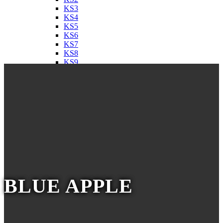
KS3
KS4
KS5
KS6
KS7
KS8
KS9
Naukowcy
BLUE APPLE