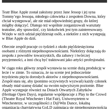
Teatr Blue Apple został założony przez Jane Jessop i jej syna
Tommy’ego Jessopa, młodego człowieka z zespołem Downa, który
chciał występować, ale nie miał odpowiedniej grupy, do której
mógłby dołączyć. Dlatego też wspólnie zorganizowali warsztaty
teatralne, aby sprawdzić, czy ktokolwiek jest tym zainteresowany.
Wzięło w nich udział pięćdziesiąt osób, a niektóre z nich występują
w Blue Apple do dziś.
Obecnie zespół pracuje co tydzień z około pięćdziesięcioma
osobami z różnymi niepełnosprawnościami. Niektórzy dołączają do
zespołu z powodów towarzyskich, dla zabawy i twórczej
przyjemności, a inni chcą być traktowani jako artyści profesjonalni.
W ciągu roku główny zespół wystawia na scenie dużą produkcję w
lecie i w zimie. To oznacza, że na scenie jest jednocześnie
trzydziestu pięciu dorosłych aktorów z niepełnosprawnościami.
Zespół stara się, aby (pomimo oczywistych wyzwań) każdy członek
obsady miał szansę działać na swoim najwyższym poziomie. Blue
Apple występuje również na Dniach Otwartych Zabytków
(Heritage Open Days), regularnie współpracuje z Play to the Crowd
(Theatre Royal Winchester i Hat Fair), Uniwersytetem w
Winchesterze, w szczególności z D@Win Dance, lokalną
organizacją charytatywną GoLD zajmującą się niepełnosprawnością