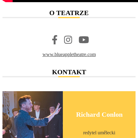
O TEATRZE
www.blueappletheatre.com
KONTAKT
Richard Conlon
redytel umělecki