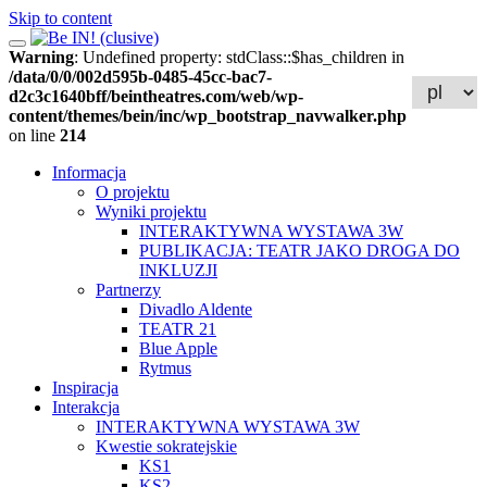
Skip to content
Warning
: Undefined property: stdClass::$has_children in
/data/0/0/002d595b-0485-45cc-bac7-
d2c3c1640bff/beintheatres.com/web/wp-
content/themes/bein/inc/wp_bootstrap_navwalker.php
on line
214
Informacja
O projektu
Wyniki projektu
INTERAKTYWNA WYSTAWA 3W
PUBLIKACJA: TEATR JAKO DROGA DO
INKLUZJI
Partnerzy
Divadlo Aldente
TEATR 21
Blue Apple
Rytmus
Inspiracja
Interakcja
INTERAKTYWNA WYSTAWA 3W
Kwestie sokratejskie
KS1
KS2