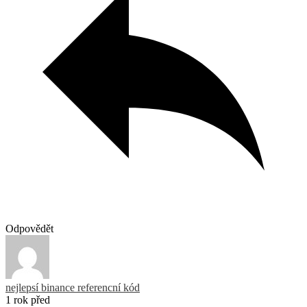
Odpovědět
nejlepsí binance referencní kód
1 rok před