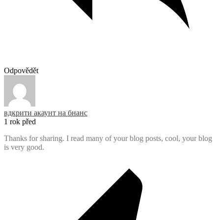
Odpovědět
вдкрити акаунт на бнанс
1 rok před
Thanks for sharing. I read many of your blog posts, cool, your blog
is very good.