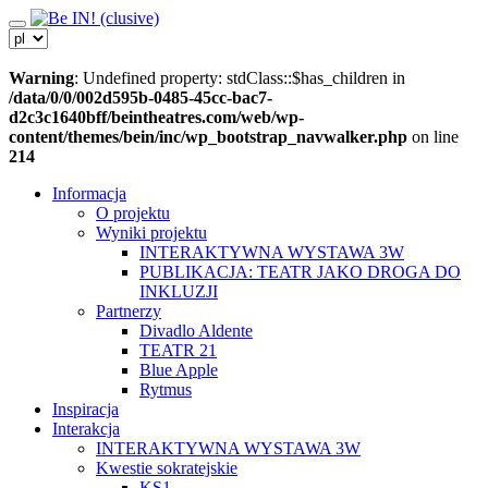
Skip
to
content
Warning
: Undefined property: stdClass::$has_children in
/data/0/0/002d595b-0485-45cc-bac7-
d2c3c1640bff/beintheatres.com/web/wp-
content/themes/bein/inc/wp_bootstrap_navwalker.php
on line
214
Informacja
O projektu
Wyniki projektu
INTERAKTYWNA WYSTAWA 3W
PUBLIKACJA: TEATR JAKO DROGA DO
INKLUZJI
Partnerzy
Divadlo Aldente
TEATR 21
Blue Apple
Rytmus
Inspiracja
Interakcja
INTERAKTYWNA WYSTAWA 3W
Kwestie sokratejskie
KS1