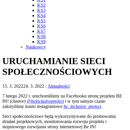
KS2
KS3
KS4
KS5
KS6
KS7
KS8
KS9
Naukowcy
URUCHAMIANIE SIECI
SPOŁECZNOŚCIOWYCH
15. 3. 2022
24. 3. 2022
/
Aktualności
7 lutego 2022 r. uruchomiliśmy na Facebooku stronę projektu BE
IN! (clusive)
@beinclusiveproject
i w tym samym czasie
założyliśmy konto instagramowe
be_inclusive_project
.
Sieci społecznościowe będą wykorzystywane do promowania
działań projektowych, monitorowania rozwoju projektu i
stopniowego rozwijania strony internetowej Be IN!