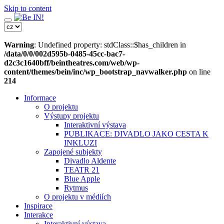
Skip to content
Warning
: Undefined property: stdClass::$has_children in
/data/0/0/002d595b-0485-45cc-bac7-
d2c3c1640bff/beintheatres.com/web/wp-
content/themes/bein/inc/wp_bootstrap_navwalker.php
on line
214
Informace
O projektu
Výstupy projektu
Interaktivní výstava
PUBLIKACE: DIVADLO JAKO CESTA K
INKLUZI
Zapojené subjekty
Divadlo Aldente
TEATR 21
Blue Apple
Rytmus
O projektu v médiích
Inspirace
Interakce
Interaktivní výstava