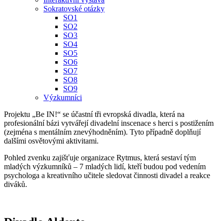
Sokratovské otázky
SO1
SO2
SO3
SO4
SO5
SO6
SO7
SO8
SO9
Výzkumníci
Projektu „Be IN!“ se účastní tři evropská divadla, která na
profesionální bázi vytvářejí divadelní inscenace s herci s postižením
(zejména s mentálním znevýhodněním). Tyto případně doplňují
dalšími osvětovými aktivitami.
Pohled zvenku zajišťuje organizace Rytmus, která sestaví tým
mladých výzkumníků – 7 mladých lidí, kteří budou pod vedením
psychologa a kreativního učitele sledovat činnosti divadel a reakce
diváků.